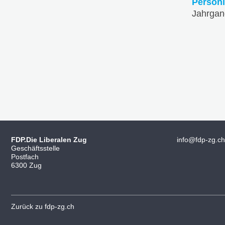
Persönl
Jahrgan
FDP.Die Liberalen Zug
info@fdp-zg.ch
Geschäftsstelle
Postfach
6300 Zug
Zurück zu fdp-zg.ch