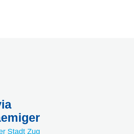
via
aemiger
er Stadt Zug