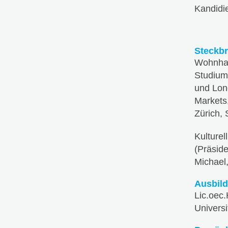
Kandidi
Steckbr
Wohnhaf
Studium 
und Lond
Markets
Zürich,
Kulturel
(Präside
Michael,
Ausbil
Lic.oec
Universi